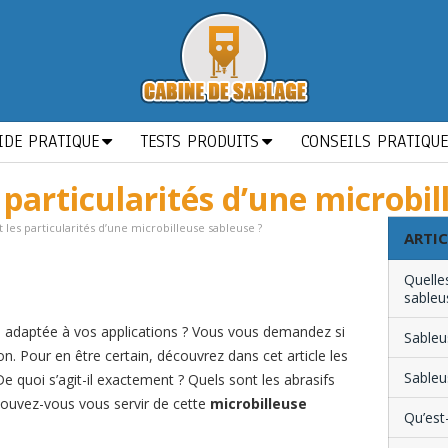
IDE PRATIQUE
TESTS PRODUITS
CONSEILS PRATIQU
 particularités d’une microbil
 les particularités d’une microbilleuse sableuse ?
ARTIC
Quelles
sableu
e
adaptée à vos applications ? Vous vous demandez si
Sableu
on. Pour en être certain, découvrez dans cet article les
Sableu
De quoi s’agit-il exactement ? Quels sont les abrasifs
 pouvez-vous vous servir de cette
microbilleuse
Qu’est