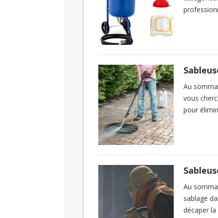
profession
Sableus
Au sommair
vous cherc
pour élimi
Sableus
Au sommaire
sablage dan
décaper la 