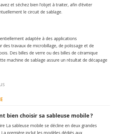
ez et séchez bien l’objet à traiter, afin d’éviter
ntuellement le circuit de sablage.
entiellement adaptée à des applications
our des travaux de microbillage, de polissage et de
ois. Des billes de verre ou des billes de céramique
Cette machine de sablage assure un résultat de décapage
us
E
 bien choisir sa sableuse mobile ?
e La sableuse mobile se décline en deux grandes
. La première inclut les modèles dédiés aux