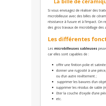
La bille de céramiq
Si vous envisagez de réaliser des trai
microbilleuse avec des billes de céra
résistance à l’usure et à l’impact. On 
des gros travaux de microbillage des a
Les différentes fonc
Les
microbilleuses sableuses
peuve
car elles sont capables de :
offrir une finition polie et satinée
donner une rugosité à une pièce
ou d’un autre revêtement ;
supprimer les bavures d’un objet
supprimer les résidus de sable (
ôter la couche d’oxyde d’une pièc
etc.