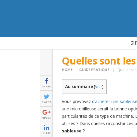
GU
Quelles sont les
HOME
|
GUIDE PRATIQUE
|
Quelles sont
Au sommaire
[
Voir
]
SHARE
Vous prévoyez
d’acheter une sableus
TWEET
une microbilleuse serait la bonne opti
particularités de ce type de machine. 
GPLUS
utilisés ? Dans quelles circonstances
sableuse
?
SHARE