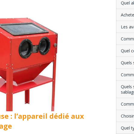
Quel a
Achete
Les av
Commen
Quel c
Quels 
Commen
Quels s
sablag
Commen
e : l’appareil dédié aux
Choisir
lage
Quel t