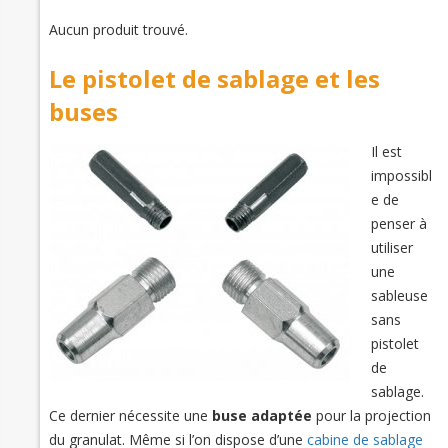
Aucun produit trouvé.
Le pistolet de sablage et les
buses
Il est
impossibl
e de
penser à
utiliser
une
sableuse
sans
pistolet
de
sablage.
Ce dernier nécessite une
buse adaptée
pour la projection
du granulat. Même si l’on dispose d’une
cabine de sablage