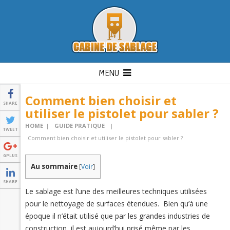
MENU
Comment bien choisir et
SHARE
utiliser le pistolet pour sabler ?
HOME
|
GUIDE PRATIQUE
|
TWEET
Comment bien choisir et utiliser le pistolet pour sabler ?
GPLUS
Au sommaire
[
Voir
]
SHARE
Le sablage est l’une des meilleures techniques utilisées
pour le nettoyage de surfaces étendues. Bien qu’à une
époque il n’était utilisé que par les grandes industries de
construction, il est aujourd’hui prisé même par les