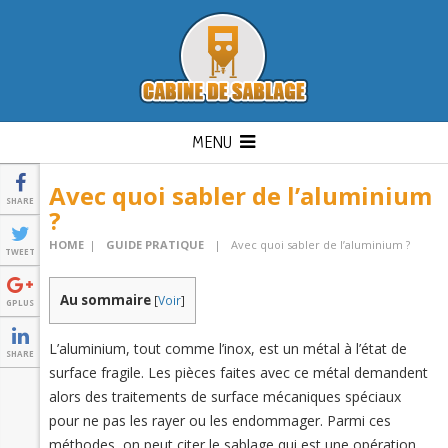
MENU
Avec quoi sabler de l’aluminium
SHARE
?
HOME
|
GUIDE PRATIQUE
|
Avec quoi sabler de l’aluminium ?
TWEET
Au sommaire
[
Voir
]
GPLUS
L’aluminium, tout comme l’inox, est un métal à l’état de
SHARE
surface fragile. Les pièces faites avec ce métal demandent
alors des traitements de surface mécaniques spéciaux
pour ne pas les rayer ou les endommager. Parmi ces
méthodes, on peut citer le sablage qui est une opération