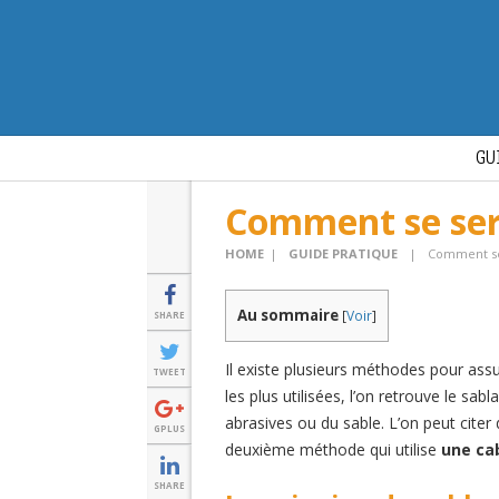
GU
Comment se serv
HOME
|
GUIDE PRATIQUE
|
Comment se 
Au sommaire
[
Voir
]
SHARE
Il existe plusieurs méthodes pour assu
TWEET
les plus utilisées, l’on retrouve le sa
abrasives ou du sable. L’on peut citer
GPLUS
deuxième méthode qui utilise
une ca
SHARE