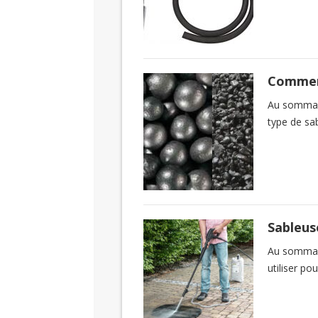
Comment
Au sommaire
type de sa
Sableus
Au sommair
utiliser po