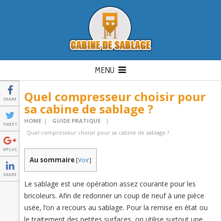
MENU
Quel compresseur choisir pour
SHARE
sa cabine de sablage ?
HOME
|
GUIDE PRATIQUE
|
TWEET
Quel compresseur choisir pour sa cabine de sablage ?
GPLUS
Au sommaire
[
Voir
]
SHARE
Le sablage est une opération assez courante pour les
bricoleurs. Afin de redonner un coup de neuf à une pièce
usée, l’on a recours au sablage. Pour la remise en état ou
le traitement des petites surfaces, on utilise surtout une